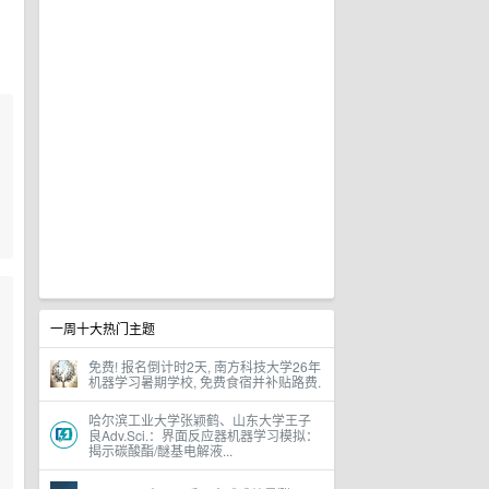
一周十大热门主题
免费! 报名倒计时2天, 南方科技大学26年
机器学习暑期学校, 免费食宿并补贴路费.
哈尔滨工业大学张颖鹤、山东大学王子
良Adv.Sci.：界面反应器机器学习模拟：
揭示碳酸酯/醚基电解液...