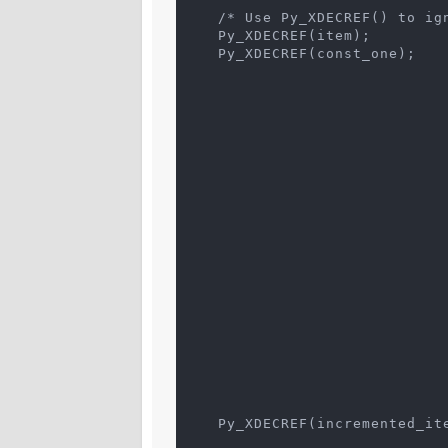
    /* Use Py_XDECREF() to ig
    Py_XDECREF(item);
    Py_XDECREF(const_one);
    Py_XDECREF(incremented_it