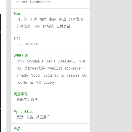
docker
Elasticsearch
分享
问与答
闲聊
招聘
翻译
创业
分享发现
分享创造
求职
区块链
支付之战
aigc
aigc
chatgpt
WEB开发
linux
MongoDB
Redis
DATABASE
NGI
NX
其他Web框架
web工具
zookeeper
t
ornado
NoSql
Bootstrap
js
peewee
Git
bottle
IE
MQ
Jquery
机器学习
机器学习算法
Python88.com
反馈
公告
社区推广
产品