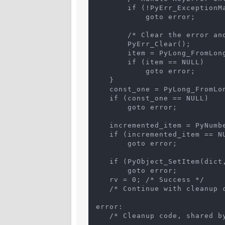
        if (!PyErr_ExceptionM
            goto error;
        /* Clear the error an
        PyErr_Clear();
        item = PyLong_FromLon
        if (item == NULL)
            goto error;
    }
    const_one = PyLong_FromLo
    if (const_one == NULL)
        goto error;
    incremented_item = PyNumb
    if (incremented_item == N
        goto error;
    if (PyObject_SetItem(dict
        goto error;
    rv = 0; /* Success */
    /* Continue with cleanup 
 error:
    /* Cleanup code, shared b