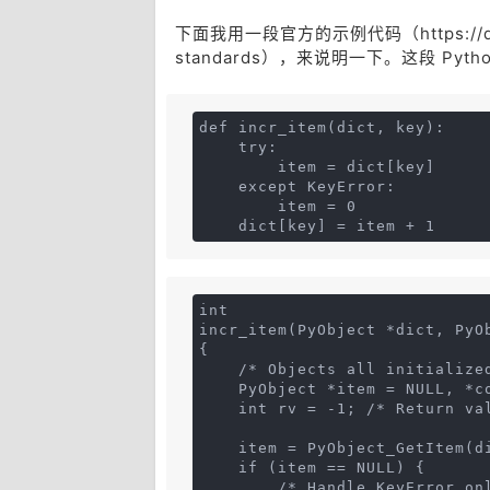
下面我用一段官方的示例代码（https://docs.py
standards），来说明一下。这段 Pytho
def incr_item(dict, key):
    try:
        item = dict[key]
    except KeyError:
        item = 0
    dict[key] = item + 1
int
incr_item(PyObject *dict, PyO
{
    /* Objects all initialize
    PyObject *item = NULL, *c
    int rv = -1; /* Return va
    item = PyObject_GetItem(d
    if (item == NULL) {
        /* Handle KeyError on