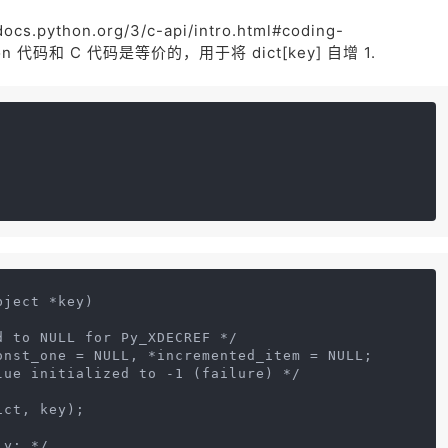
thon.org/3/c-api/intro.html#coding-
n 代码和 C 代码是等价的，用于将 dict[key] 自增 1.
bject *key)
d to NULL for Py_XDECREF */
onst_one = NULL, *incremented_item = NULL;
lue initialized to -1 (failure) */
ict, key);
ly: */