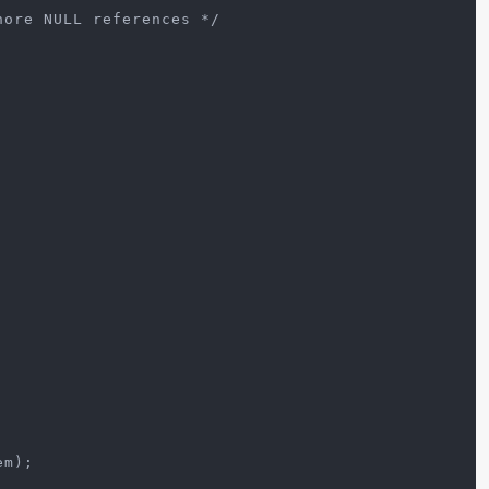
nore NULL references */
em);