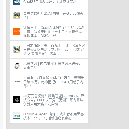
ChatGPT 出现以后，全球成绩暴涨
吴恩达最新开源 AI 同事，在Github爆火
了！
知情人士：OpenAI或将推迟至明年启动
上市；部分美国企业换上中国大模型以
降低成本丨AIGC日报
【AI加油站】第一百九十一部：《深入浅
出神经网络与深度学习》｜从“手写数字”
到“AI看懂世界”，这本...
机器学习 | 这 725 个机器学习术语表，
太全了！
AI晨报｜7月零跑交付超10万台、奇瑞出
口破20万；电诈园把ChatGPT用成了内
部OA
50万元总奖池！聚焦智能体、AIGC、算
法方向，2026长三角（芜湖）算力算法
创新应用大赛正式启动
GitHub AI Agent 翻车：攻击者不用黑客
技术，只写一句话就能窃取数据