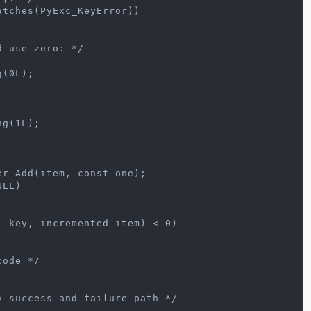
atches(PyExc_KeyError))
d use zero: */
g(0L);
ng(1L);
er_Add(item, const_one);
ULL)
, key, incremented_item) < 0)
code */
y success and failure path */