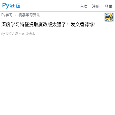
首页
注册
登录
Py学习
机器学习算法
»
深度学习特征提取魔改版太强了！发文香饽饽！
By
深度之眼
• 293 次点击