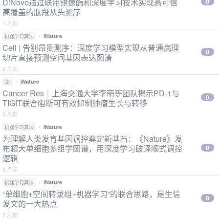
DiNovo通过联用镜像酶和深度学习技术实现高可信
0
高覆盖的肽段从头测序
1 月前
•
iNature
机器学习算法
Cell | 告别昂贵测序：深度学习模型实现从普通病理
0
切片直接预测空间基因表达图谱
2 月前
•
iNature
Git
Cancer Res｜上海交通大学李萌等团队揭示PD-1与
0
TIGIT联合阻断可有效抑制肿瘤生长与转移
3 月前
•
iNature
机器学习算法
为理解人类发育基因调控奠定新基石：《Nature》发
布超大单细胞多组学图谱，用深度学习破译顺式调控
0
逻辑
3 月前
•
iNature
机器学习算法
“单细胞+空间转录组+机器学习”的联合思路，是生信
0
发文的一大热点
3 月前