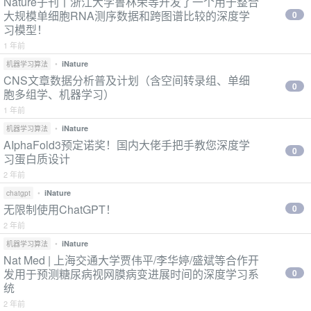
Nature子刊丨浙江大学鲁林荣等开发了一个用于整合
大规模单细胞RNA测序数据和跨图谱比较的深度学
0
习模型！
1 年前
•
iNature
机器学习算法
CNS文章数据分析普及计划（含空间转录组、单细
0
胞多组学、机器学习）
1 年前
•
iNature
机器学习算法
AIphaFold3预定诺奖！国内大佬手把手教您深度学
0
习蛋白质设计
2 年前
•
iNature
chatgpt
无限制使用ChatGPT！
0
2 年前
•
iNature
机器学习算法
Nat Med | 上海交通大学贾伟平/李华婷/盛斌等合作开
发用于预测糖尿病视网膜病变进展时间的深度学习系
0
统
2 年前