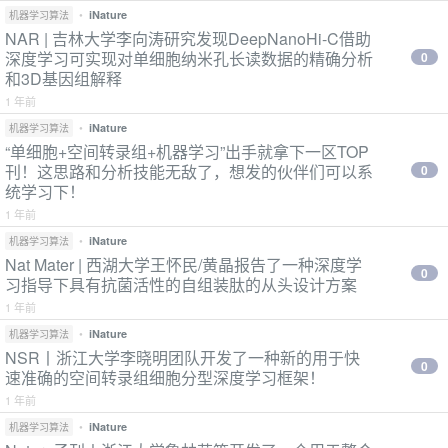
•
iNature
机器学习算法
NAR | 吉林大学李向涛研究发现DeepNanoHi-C借助
深度学习可实现对单细胞纳米孔长读数据的精确分析
0
和3D基因组解释
1 年前
•
iNature
机器学习算法
“单细胞+空间转录组+机器学习”出手就拿下一区TOP
刊！这思路和分析技能无敌了，想发的伙伴们可以系
0
统学习下！
1 年前
•
iNature
机器学习算法
Nat Mater | 西湖大学王怀民/黄晶报告了一种深度学
0
习指导下具有抗菌活性的自组装肽的从头设计方案
1 年前
•
iNature
机器学习算法
NSR丨浙江大学李晓明团队开发了一种新的用于快
0
速准确的空间转录组细胞分型深度学习框架！
1 年前
•
iNature
机器学习算法