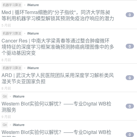
•
iNature
机器学习算法
Med | 循环Temra细胞的"分子指纹"，同济大学陈昶
0
等利用机器学习模型解锁其预测免疫治疗响应的潜力
5 月前
•
iNature
机器学习算法
Cancer Res | 中南大学梁青春等通过整合肿瘤微环
境特征的深度学习框架准确预测肺癌病理图像中的多
0
个驱动基因突变
8 月前
•
iNature
机器学习算法
ARD | 武汉大学人民医院团队采用深度学习解析类风
0
湿关节炎亚国家负担
8 月前
•
iNature
Git
Western Blot实验何以解忧？——专业Digital WB检
0
测服务
9 月前
•
iNature
Git
Western Blot实验何以解忧？——专业Digital WB检
0