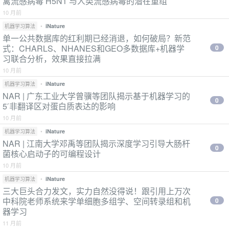
禽流感病毒 H5N1 与人类流感病毒的潜在重组
10 月前
•
iNature
机器学习算法
单一公共数据库的红利期已经消退，如何破局？新范
式：CHARLS、NHANES和GEO多数据库+机器学
0
习联合分析，效果直接拉满
10 月前
•
iNature
机器学习算法
NAR | 广东工业大学曾骥等团队揭示基于机器学习的
0
5′非翻译区对蛋白质表达的影响
10 月前
•
iNature
机器学习算法
NAR | 江南大学邓禹等团队揭示深度学习引导大肠杆
0
菌核心启动子的可编程设计
10 月前
•
iNature
机器学习算法
三大巨头合力发文，实力自然没得说！跟引用上万次
中科院老师系统来学单细胞多组学、空间转录组和机
0
器学习
11 月前