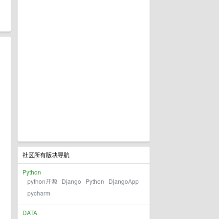
社区所有版块导航
Python
python开源
Django
Python
DjangoApp
pycharm
DATA