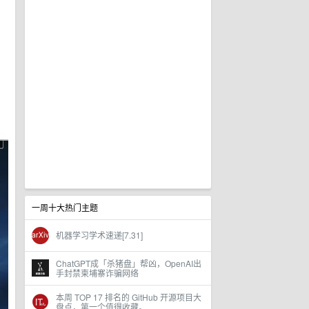
一周十大热门主题
机器学习学术速递[7.31]
ChatGPT成「杀猪盘」帮凶，OpenAI出
手封禁柬埔寨诈骗网络
本周 TOP 17 排名的 GitHub 开源项目大
盘点，第一个值得收藏。