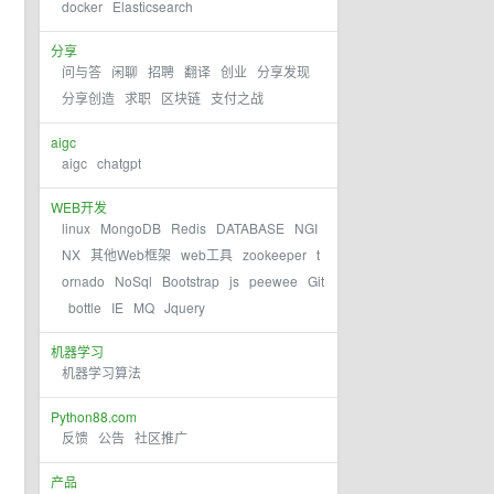
docker
Elasticsearch
分享
问与答
闲聊
招聘
翻译
创业
分享发现
分享创造
求职
区块链
支付之战
aigc
aigc
chatgpt
WEB开发
linux
MongoDB
Redis
DATABASE
NGI
NX
其他Web框架
web工具
zookeeper
t
ornado
NoSql
Bootstrap
js
peewee
Git
bottle
IE
MQ
Jquery
机器学习
机器学习算法
Python88.com
反馈
公告
社区推广
产品