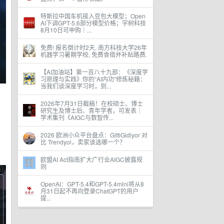
特斯拉中国车机接入豆包大模型；Open
AI下调GPT-5.6部分模型价格；宇树科技
8月10日可申购｜...
免费! 报名倒计时2天, 南方科技大学26年
机器学习暑期学校, 免费食宿并补贴路费.
【AI加油站】第一百八十九部：《深度学
习原理与实践》你的“AI内功”修炼秘籍：
当我们谈深度学习时，到...
2026年7月31日截稿！在校硕士、博士
研究生及博士后、青年学者，可发表｜
学术集刊《AIGC与数智传...
2026 欧洲小众平台盘点：GittiGidiyor 对
比 Trendyol，卖家该选哪一个？
欧盟AI Act指南扩大广行业AIGC披露规
则
OpenAI：GPT-5.4和GPT-5.4mini将从8
月31日起不再向登录ChatGPT的用户
提...