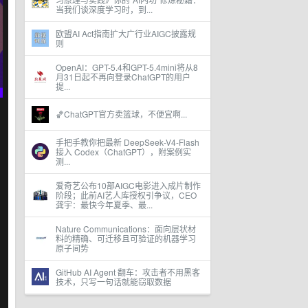
当我们谈深度学习时，到...
欧盟AI Act指南扩大广行业AIGC披露规
则
OpenAI：GPT-5.4和GPT-5.4mini将从8
月31日起不再向登录ChatGPT的用户
提...
🏀ChatGPT官方卖篮球，不便宜啊...
手把手教你把最新 DeepSeek-V4-Flash
接入 Codex（ChatGPT），附案例实
测...
爱奇艺公布10部AIGC电影进入成片制作
阶段；此前AI艺人库授权引争议，CEO
龚宇：最快今年夏季、最...
Nature Communications：面向层状材
料的精确、可迁移且可验证的机器学习
原子间势
GitHub AI Agent 翻车：攻击者不用黑客
技术，只写一句话就能窃取数据