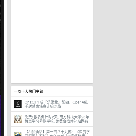
一周十大热门主题
ChatGPT成「杀猪盘」帮凶，OpenAI出
手封禁柬埔寨诈骗网络
免费! 报名倒计时2天, 南方科技大学26年
机器学习暑期学校, 免费食宿并补贴路费.
【AI加油站】第一百八十九部：《深度学
习原理与实践》你的“AI内功”修炼秘籍：