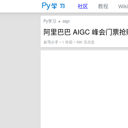
社区
教程
Wiki
Py学习
aigc
»
阿里巴巴 AIGC 峰会门票
长弓小子
• 1 年前 • 590 次点击