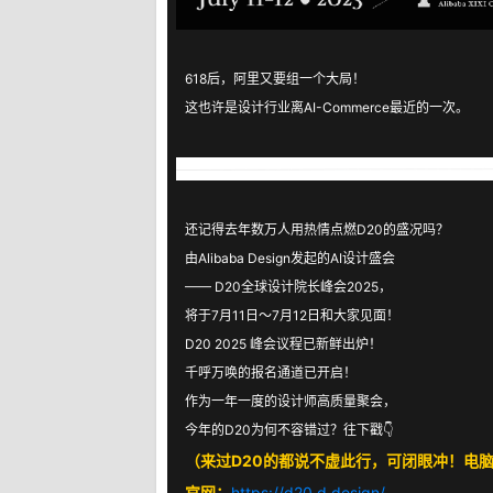
618后，阿里又要组一个大局！
这也许是设计行业离AI-Commerce最近的一次。
还记得去年数万人用热情点燃D20的盛况吗？
由Alibaba Design发起的AI设计盛会
—— D20全球设计院长峰会2025，
将于7月11日～7月12日和大家见面！
D20 2025 峰会议程已新鲜出炉！
千呼万唤的报名通道已开启！
作为一年一度的设计师高质量聚会，
今年的D20为何不容错过？往下戳👇
（来过D20的都说不虚此行，可闭眼冲！电
官网：
https://d20.d.design/