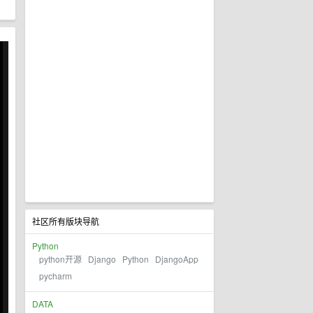
社区所有版块导航
Python
python开源
Django
Python
DjangoApp
pycharm
DATA