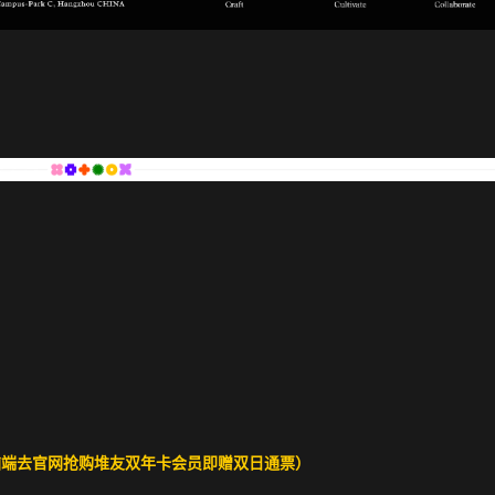
脑端去官网抢购堆友双年卡会员即赠双日通票）