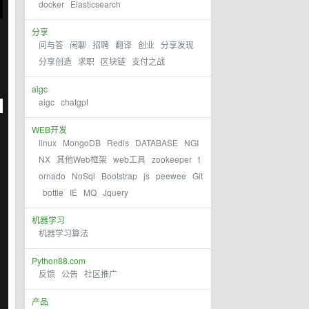
docker
Elasticsearch
分享
问与答
闲聊
招聘
翻译
创业
分享发现
分享创造
求职
区块链
支付之战
aigc
aigc
chatgpt
WEB开发
linux
MongoDB
Redis
DATABASE
NGI
NX
其他Web框架
web工具
zookeeper
t
ornado
NoSql
Bootstrap
js
peewee
Git
bottle
IE
MQ
Jquery
机器学习
机器学习算法
Python88.com
反馈
公告
社区推广
产品