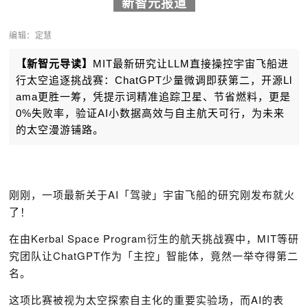
新智元报道
编辑：定慧
【新智元导读】
MIT最新
研究让LLM直接操控宇宙飞船进
行太空追逐挑战赛：ChatGPT少量微调即获第二，开源
Ll
ama
更胜一筹，凭提示词精准追踪卫星、节省燃料，更是
0%失败率，验证AI小数据高效与自主航天可行，为未来
的太空漫游铺路。
刚刚，一项最新关于AI「
驾驶
」宇宙飞船的研究刚发布就火
了！
在由Kerbal Space Program衍生的航天挑战赛中，MIT等研
究团队让ChatGPT作为「
主控
」智能体，竟然一举夺得第二
名。
这项比赛被视为太空探索自主化的重要实验场，而AI的表