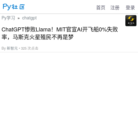
首页
注册
登录
Py学习
chatgpt
»
ChatGPT惨败Llama！MIT官宣AI开飞船0%失败
率，马斯克火星殖民不再是梦
By
新智元
• 325 次点击