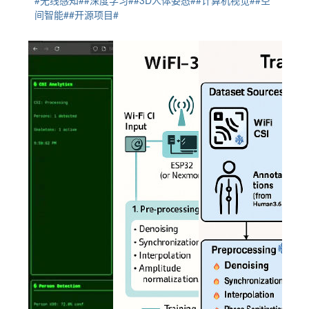
#无线感知#
#深度学习#
#3D人体姿态#
#计算机视觉#
#空
间智能#
#开源项目#