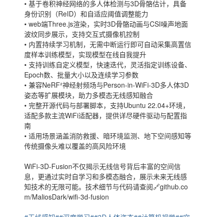
• 基于卷积神经网络的多人体检测与3D骨骼估计，具备
身份识别（ReID）和自适应阈值调整能力
• web端Three.js渲染，实时3D骨骼动画与CSI噪声地面
波纹同步展示，支持交互式摄像机控制
• 内置持续学习机制，无需中断运行即可自动采集高置信
度样本训练模型，实现模型在线自我提升
• 支持训练自定义模型，快速迭代，灵活指定训练设备、
Epoch数、批量大小以及连续学习参数
• 兼容NeRF²神经射频场与Person-in-WiFi-3D多人体3D
姿态等扩展模块，助力多模态无线感知融合
• 完整开源代码与部署脚本，支持Ubuntu 22.04+环境，
适配多款主流WiFi适配器，提供详尽硬件驱动与配置指
南
• 适用场景涵盖消防救援、暗环境监测、地下空间感知等
传统摄像头难以覆盖的高风险环境
WiFi-3D-Fusion不仅揭示无线信号背后丰富的空间信
息，更通过实时自学习和多模态融合，展示未来无线感
知技术的无限可能。技术细节与代码请查阅🔗github.co
m/MaliosDark/wifi-3d-fusion