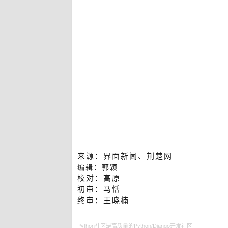
来源：界面新闻、荆楚网
编辑：郭颖
校对：高原
初审：马恬
终审：王晓楠
Python社区是高质量的Python/Django开发社区