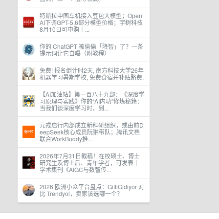
特斯拉中国车机接入豆包大模型；Open
AI下调GPT-5.6部分模型价格；宇树科技
8月10日可申购｜...
你的 ChatGPT 被偷偷「降智」了？一条
提示词让它自曝（附教程）
免费! 报名倒计时2天, 南方科技大学26年
机器学习暑期学校, 免费食宿并补贴路费.
【AI加油站】第一百八十九部：《深度学
习原理与实践》你的“AI内功”修炼秘籍：
当我们谈深度学习时，到...
元戎启行内部成立新科研组织，或由前D
eepSeek核心成员阮翀带队；腾讯文档
联合WorkBuddy推...
2026年7月31日截稿！在校硕士、博士
研究生及博士后、青年学者，可发表｜
学术集刊《AIGC与数智传...
2026 欧洲小众平台盘点：GittiGidiyor 对
比 Trendyol，卖家该选哪一个？