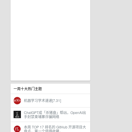
一周十大热门主题
机器学习学术速递[7.31]
ChatGPT成「杀猪盘」帮凶，OpenAI出
手封禁柬埔寨诈骗网络
本周 TOP 17 排名的 GitHub 开源项目大
盘点，第一个值得收藏。