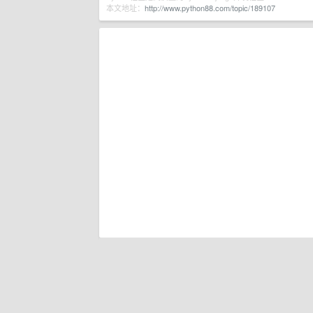
本文地址：
http://www.python88.com/topic/189107