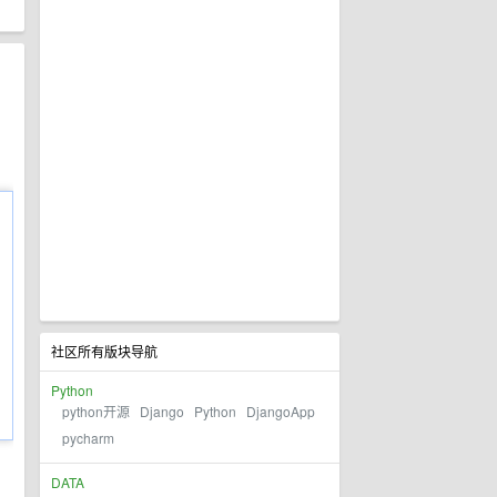
社区所有版块导航
Python
python开源
Django
Python
DjangoApp
pycharm
DATA