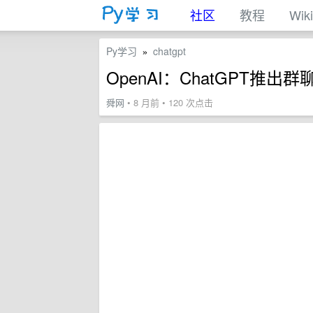
社区
教程
Wiki
Py学习
chatgpt
»
OpenAI：ChatGPT推出
舜网
• 8 月前 • 120 次点击