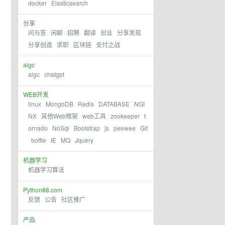
docker
Elasticsearch
分享
问与答
闲聊
招聘
翻译
创业
分享发现
分享创造
求职
区块链
支付之战
aigc
aigc
chatgpt
WEB开发
linux
MongoDB
Redis
DATABASE
NGI
NX
其他Web框架
web工具
zookeeper
t
ornado
NoSql
Bootstrap
js
peewee
Git
bottle
IE
MQ
Jquery
机器学习
机器学习算法
Python88.com
反馈
公告
社区推广
产品