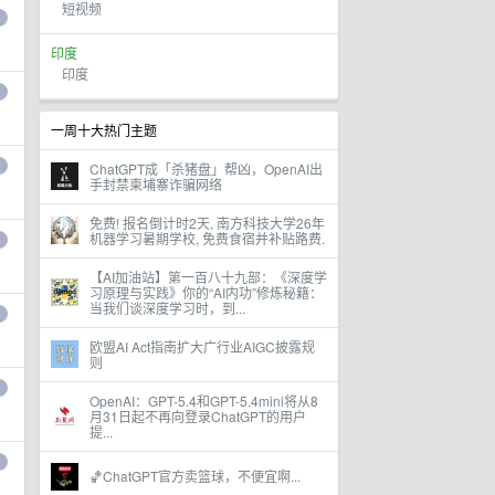
短视频
印度
印度
一周十大热门主题
ChatGPT成「杀猪盘」帮凶，OpenAI出
手封禁柬埔寨诈骗网络
免费! 报名倒计时2天, 南方科技大学26年
机器学习暑期学校, 免费食宿并补贴路费.
【AI加油站】第一百八十九部：《深度学
习原理与实践》你的“AI内功”修炼秘籍：
当我们谈深度学习时，到...
欧盟AI Act指南扩大广行业AIGC披露规
则
OpenAI：GPT-5.4和GPT-5.4mini将从8
月31日起不再向登录ChatGPT的用户
提...
🏀ChatGPT官方卖篮球，不便宜啊...