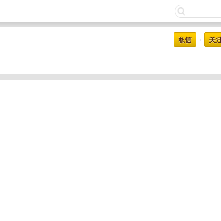
私信
关
•