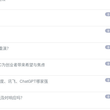
0
0
0
沫重演？
0
GC为创业者带来希望与焦虑
0
、讯飞、ChatGPT哪家强
0
能及时响应吗？