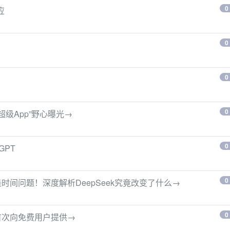
0
应
0
0
0
“超级App”野心曝光→
0
GPT
0
是时间问题！深度解析DeepSeek究竟改变了什么→
0
PT首次向免费用户提供→