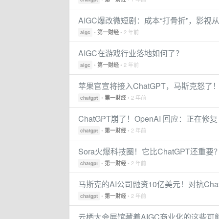
AIGC爆改微短剧：成本“打骨折”，影视
•
• 2 年前
第一财经
aigc
AIGC在游戏行业落地如何了？
•
• 2 年前
第一财经
aigc
苹果官宣将接入ChatGPT，马斯克怒了
•
• 2 年前
第一财经
chatgpt
ChatGPT崩了！OpenAI 回应：正在修复
•
• 2 年前
第一财经
chatgpt
Sora火爆科技圈！它比ChatGPT还重要
•
• 2 年前
第一财经
chatgpt
马斯克的AI公司融资10亿美元！对抗Chat
•
• 2 年前
第一财经
chatgpt
云栖大会展馆藏着AIGC商业化的这些可