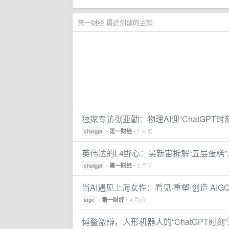
第一财经 最近创建的主题
独家专访张亚勤：物理AI迎“ChatGPT
•
• 2 月前
第一财经
chatgpt
英伟达的L4野心：吴新宙拆解“五层蛋糕”
•
• 3 月前
第一财经
chatgpt
当AI遇见上海女性：看见·重塑·创造 AI
•
• 4 月前
第一财经
aigc
博鳌激辩，人形机器人的“ChatGPT时刻