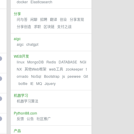
docker
Elasticsearch
分享
问与答
闲聊
招聘
翻译
创业
分享发现
分享创造
求职
区块链
支付之战
aigc
aigc
chatgpt
WEB开发
linux
MongoDB
Redis
DATABASE
NGI
NX
其他Web框架
web工具
zookeeper
t
ornado
NoSql
Bootstrap
js
peewee
Git
bottle
IE
MQ
Jquery
机器学习
机器学习算法
Python88.com
反馈
公告
社区推广
产品