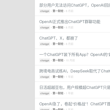
部分用户无法访问ChatGPT，OpenAI回
•
• 8 月前
第一财经
chatgpt
OpenAI正式推出ChatGPT群聊功能
•
• 8 月前
第一财经
chatgpt
ChatGPT、X，都崩了
•
• 8 月前
第一财经
chatgpt
一个ChatGPT装下所有App？OpenAI的
•
• 10 月前
第一财经
chatgpt
跨境电商试练AI，DeepSeek取代了Chat
•
• 1 年前
第一财经
chatgpt
日活超越豆包，用户规模超ChatGPT只
•
• 1 年前
第一财经
chatgpt
OpenAI急了，卷起“价格战”！ChatG
•
• 1 年前
第一财经
chatgpt