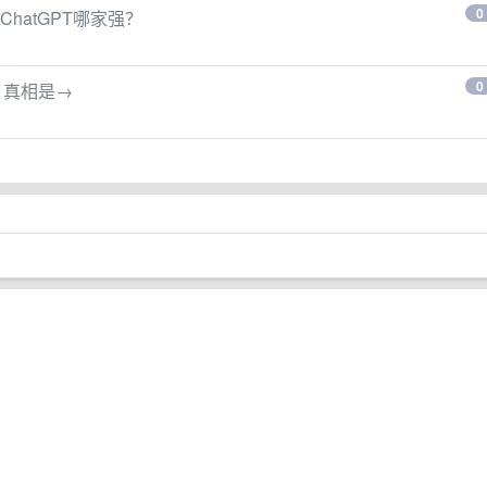
0
hatGPT哪家强？
0
？真相是→