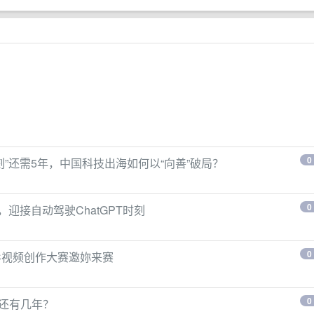
0
时刻”还需5年，中国科技出海如何以“向善”破局？
0
，迎接自动驾驶ChatGPT时刻
0
GC视频创作大赛邀妳来赛
0
”还有几年？