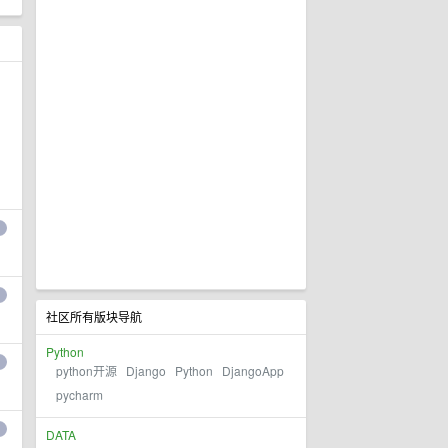
社区所有版块导航
Python
python开源
Django
Python
DjangoApp
pycharm
DATA