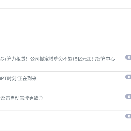
0
IGC+算力租赁！公司拟定增募资不超15亿元加码智算中心
0
GPT时刻”正在到来
0
特曼反击自动驾驶更致命
0