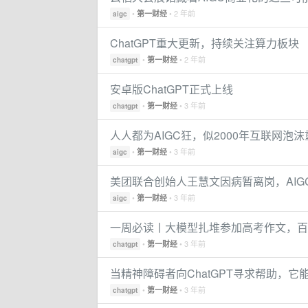
•
• 2 年前
第一财经
aigc
ChatGPT重大更新，持续关注算力板块
•
• 2 年前
第一财经
chatgpt
安卓版ChatGPT正式上线
•
• 3 年前
第一财经
chatgpt
人人都为AIGC狂，似2000年互联网泡
•
• 3 年前
第一财经
aigc
美团联合创始人王慧文因病暂离岗，AI
•
• 3 年前
第一财经
aigc
一周必读丨大模型扎堆参加高考作文，百度
•
• 3 年前
第一财经
chatgpt
当精神障碍者向ChatGPT寻求帮助，它
•
• 3 年前
第一财经
chatgpt