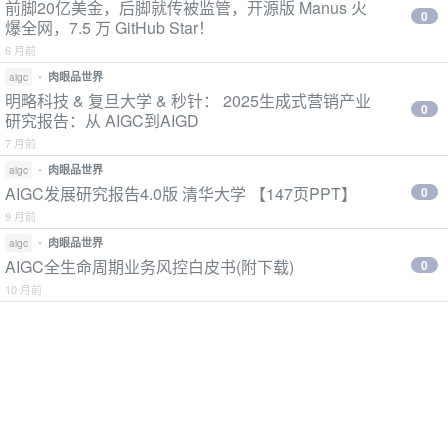
前脚20亿美金，后脚就传被监管，开源版 Manus 火
0
爆全网，7.5 万 GitHub Star！
6 月前
•
肉眼品世界
aigc
明略科技 & 复旦大学 & 秒针： 2025生成式营销产业
0
研究报告：从 AIGC到AIGD
7 月前
•
肉眼品世界
aigc
AIGC发展研究报告4.0版 清华大学 【147页PPT】
0
9 月前
•
肉眼品世界
aigc
AIGC全生命周期业务风控白皮书(附下载)
0
10 月前