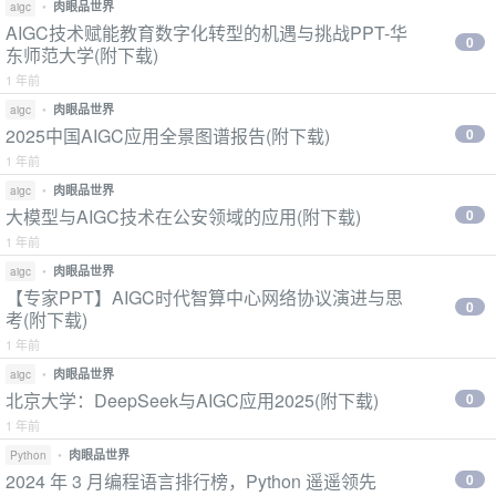
•
肉眼品世界
aigc
AIGC技术赋能教育数字化转型的机遇与挑战PPT-华
0
东师范大学(附下载)
1 年前
•
肉眼品世界
aigc
2025中国AIGC应用全景图谱报告(附下载)
0
1 年前
•
肉眼品世界
aigc
大模型与AIGC技术在公安领域的应用(附下载)
0
1 年前
•
肉眼品世界
aigc
【专家PPT】AIGC时代智算中心网络协议演进与思
0
考(附下载)
1 年前
•
肉眼品世界
aigc
北京大学：DeepSeek与AIGC应用2025(附下载)
0
1 年前
•
肉眼品世界
Python
2024 年 3 月编程语言排行榜，Python 遥遥领先
0