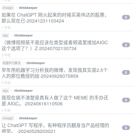
•
t0mbkeeper
chatgpt
如果在 ChatGPT 刚火起来的时候买英伟达的股票，
0
那么现在已-20241231103424
1 年前
•
t0mbkeeper
aigc
（微博视频是不是应该在类型或者频道里增加AIGC
0
这个选项了？）Z-20240702130734
2 年前
•
t0mbkeeper
机器学习算法
早年用机器学习分析我的微博，发现我其实是2.5个
0
人的那位教授的娃-20240626075859
2 年前
•
t0mbkeeper
aigc
我现在搞不清楚是真有人做了这个 MEME 的手办还
0
是 AIGC。-20240616110506
2 年前
•
t0mbkeeper
chatgpt
让 ChatGPT 写程序，有种程序员翻身当产品经理的
0
感觉。 -20240529203021