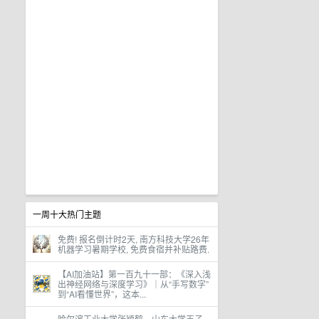
一周十大热门主题
免费! 报名倒计时2天, 南方科技大学26年
机器学习暑期学校, 免费食宿并补贴路费.
【AI加油站】第一百九十一部：《深入浅
出神经网络与深度学习》｜从“手写数字”
到“AI看懂世界”，这本...
哈尔滨工业大学张颖鹤、山东大学王子