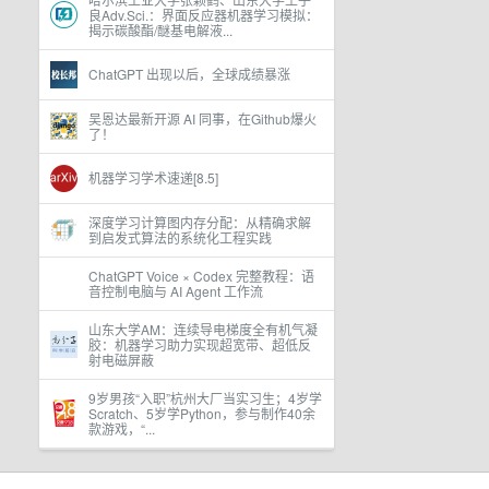
良Adv.Sci.：界面反应器机器学习模拟：
揭示碳酸酯/醚基电解液...
ChatGPT 出现以后，全球成绩暴涨
吴恩达最新开源 AI 同事，在Github爆火
了！
机器学习学术速递[8.5]
深度学习计算图内存分配：从精确求解
到启发式算法的系统化工程实践
ChatGPT Voice × Codex 完整教程：语
音控制电脑与 AI Agent 工作流
山东大学AM：连续导电梯度全有机气凝
胶：机器学习助力实现超宽带、超低反
射电磁屏蔽
9岁男孩“入职”杭州大厂当实习生；4岁学
Scratch、5岁学Python，参与制作40余
款游戏，“...