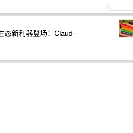
关注
n 生态新利器登场！Claud-