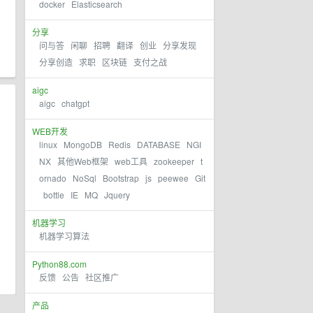
docker
Elasticsearch
分享
问与答
闲聊
招聘
翻译
创业
分享发现
分享创造
求职
区块链
支付之战
aigc
aigc
chatgpt
WEB开发
linux
MongoDB
Redis
DATABASE
NGI
NX
其他Web框架
web工具
zookeeper
t
ornado
NoSql
Bootstrap
js
peewee
Git
bottle
IE
MQ
Jquery
机器学习
机器学习算法
Python88.com
反馈
公告
社区推广
产品