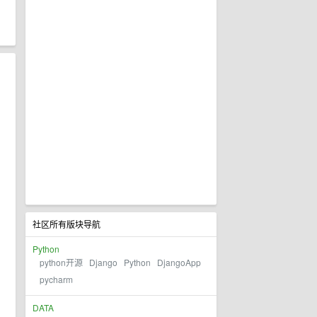
社区所有版块导航
Python
python开源
Django
Python
DjangoApp
pycharm
DATA