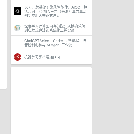
50万元总奖池！聚焦智能体、AIGC、算
法方向，2026长三角（芜湖）算力算法
创新应用大赛正式启动
深度学习计算图内存分配：从精确求解
到启发式算法的系统化工程实践
ChatGPT Voice × Codex 完整教程：语
音控制电脑与 AI Agent 工作流
机器学习学术速递[8.5]