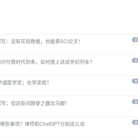
0
撰写：没有实验数据，也能表SCI论文！
0
。知识付费时代到来，如何搭上这班世纪列车？
0
生理学或医学奖；化学奖呢？
0
论文撰写；但这些问题使之露出马脚！
0
些事项？律师和ChatGPT分别这么说