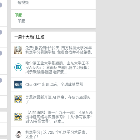
短视频
印度
印度
一周十大热门主题
免费! 报名倒计时2天, 南方科技大学26年
机器学习暑期学校, 免费食宿并补贴路费.
哈尔滨工业大学张颖鹤、山东大学王子
良Adv.Sci.：界面反应器机器学习模拟：
揭示碳酸酯/醚基电解液...
ChatGPT 出现以后，全球成绩暴涨
吴恩达最新开源 AI 同事，在Github爆火
了！
【AI加油站】第一百九十一部：《深入浅
出神经网络与深度学习》｜从“手写数字”
到“AI看懂世界”，这本...
机器学习 | 这 725 个机器学习术语表，
太全了！