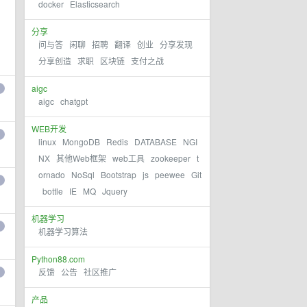
docker
Elasticsearch
分享
问与答
闲聊
招聘
翻译
创业
分享发现
分享创造
求职
区块链
支付之战
aigc
aigc
chatgpt
WEB开发
linux
MongoDB
Redis
DATABASE
NGI
NX
其他Web框架
web工具
zookeeper
t
ornado
NoSql
Bootstrap
js
peewee
Git
bottle
IE
MQ
Jquery
机器学习
机器学习算法
Python88.com
反馈
公告
社区推广
产品