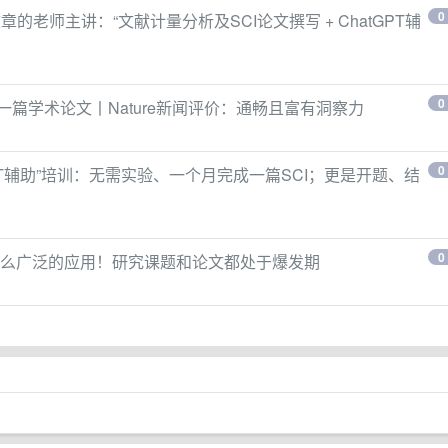
0
章的老师主讲：“文献计量分析及SCI论文撰写 + ChatGPT辅
0
了一篇学术论文丨Nature新闻评价：通畅且富有洞察力
0
tGPT辅助”培训：无需实验、一个月完成一篇SCI；更是开题、结
0
么广泛的应用！研究课题和论文都处于爆发期