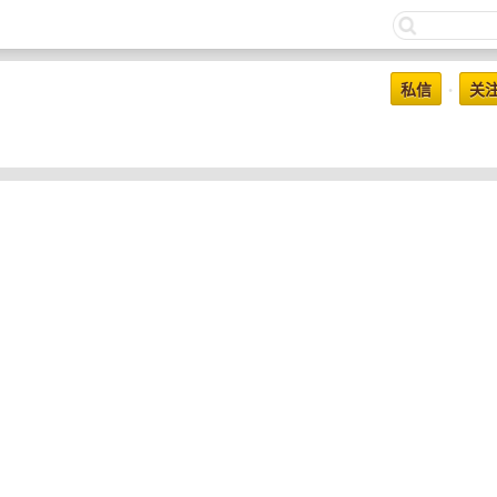
私信
关
•