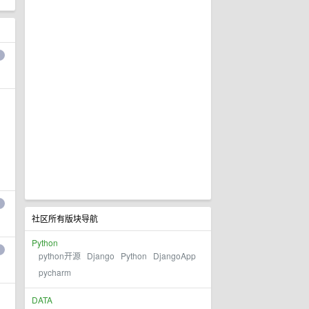
社区所有版块导航
Python
python开源
Django
Python
DjangoApp
pycharm
DATA