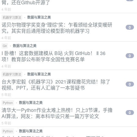
臂，还在Github开源了
4 年前
•
数据与算法之美
机器学习算法
诺贝尔物理学奖变身“理综”奖：乍看颁给全球变暖研
0
究，其实背后通用理论模型影响机器学习
4 年前
•
数据与算法之美
Git
Ⅰ 卧槽！这套数据建模从 B站 火到 GitHub！ Ⅱ 36
0
项！教育部公布新学年全国性竞赛名单
4 年前
•
数据与算法之美
机器学习算法
台大李宏毅《机器学习》2021课程撒花完结！除了
0
视频、PPT，还有人汇编了一本答疑书
5 年前
•
数据与算法之美
Python
清华大一Python作业太难上热榜！只上3节课，手撸
0
AI算法，网友：离本科毕设只差一篇万字论文
5 年前
•
数据与算法之美
Python