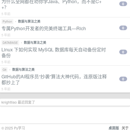
为什么全网都在劝你学Java、Python，而不是C+
0
+？
5 年前
•
数据与算法之美
Python
专属Python开发者的完美终端工具—Rich
0
5 年前
•
数据与算法之美
DATABASE
Linux 下如何实现 MySQL 数据库每天自动备份定时
0
备份
5 年前
•
数据与算法之美
Git
GitHub的AI程序员“抄袭”算法大神代码，连原版注释
0
都抄上了
5 年前
knightliao 最近回复了
© 2025 Py学习
桌面版
关于