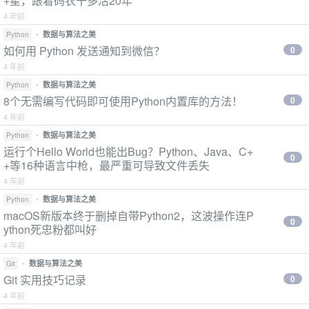
+星，跟着码农干多活20年
4 年前
•
数据与算法之美
Python
如何用 Python 发送通知到微信？
0
4 年前
•
数据与算法之美
Python
8个无需编写代码即可使用Python内置库的方法！
0
4 年前
•
数据与算法之美
Python
运行个Hello World也能出Bug？Python、Java、C+
0
+等16种语言中枪，最严重可导致文件丢失
4 年前
•
数据与算法之美
Python
macOS新版本终于删掉自带Python2，这波操作连P
0
ython死忠粉都叫好
4 年前
•
数据与算法之美
Git
Git 实用技巧记录
0
4 年前