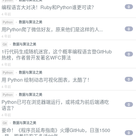
Python
编程语言大对决！Ruby和Python谁更可读？
0
4 年前
•
数据与算法之美
Python
用Python爬了微信好友，原来他们是这样的人...
0
4 年前
•
数据与算法之美
Git
1行代码生成随机迷宫，这个概率编程语言登GitHub
0
热榜，作者曾开发著名WFC算法
4 年前
•
数据与算法之美
Python
用 Python 绘制动态可视化图表，太酷了！
0
4 年前
•
数据与算法之美
Python
Python已可在浏览器端运行，或将成为前后端通吃
0
语言？
4 年前
•
数据与算法之美
Git
要命！《程序员延寿指南》火爆GitHub，日涨1500
0