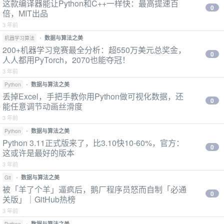
这款编译器能让Python和C++一样快：最高提速百
0
倍，MIT出品
3 年前
•
数据与算法之美
机器学习算法
200+机器学习竞赛最全分析：超550万美元总奖金，
0
人人都用PyTorch，2070也能夺冠！
3 年前
•
数据与算法之美
Python
丢掉Excel，手把手教你用Python做可视化数据，还
0
能任意调节动画丝滑度
3 年前
•
数据与算法之美
Python
Python 3.11正式版来了，比3.10快10-60%，官方：
0
这或许是最好的版本
3 年前
•
数据与算法之美
Git
被「羊了个羊」逼疯后，鹅厂程序员怒而自制「必通
0
关版」｜GitHub热榜
3 年前
•
数据与算法之美