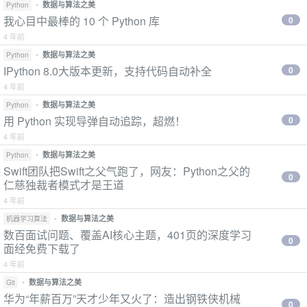
•
数据与算法之美
Python
我心目中最棒的 10 个 Python 库
0
4 年前
•
数据与算法之美
Python
IPython 8.0大版本更新，支持代码自动补全
0
4 年前
•
数据与算法之美
Python
用 Python 实现导弹自动追踪，超燃！
0
4 年前
•
数据与算法之美
Python
Swift团队把Swift之父气跑了，网友：Python之父的
0
仁慈独裁者模式才是王道
4 年前
•
数据与算法之美
机器学习算法
数百面试问题、覆盖AI核心主题，401页的深度学习
0
面经免费下载了
4 年前
•
数据与算法之美
Git
华为“年薪百万”天才少年又火了：造出钢铁侠机械
0