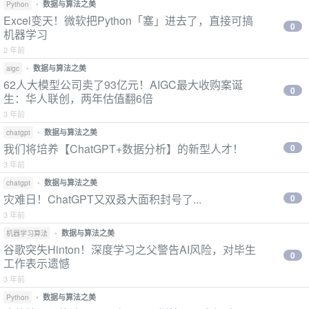
•
数据与算法之美
Python
Excel变天！微软把Python「塞」进去了，直接可搞
0
机器学习
2 年前
•
数据与算法之美
aigc
62人大模型公司卖了93亿元！AIGC最大收购案诞
0
生：华人联创，两年估值翻6倍
3 年前
•
数据与算法之美
chatgpt
我们将培养【ChatGPT+数据分析】的新型人才！
0
3 年前
•
数据与算法之美
chatgpt
灾难日！ChatGPT又双叒大面积封号了...
0
3 年前
•
数据与算法之美
机器学习算法
谷歌突失Hinton！深度学习之父警告AI风险，对毕生
0
工作表示遗憾
3 年前
•
数据与算法之美
Python