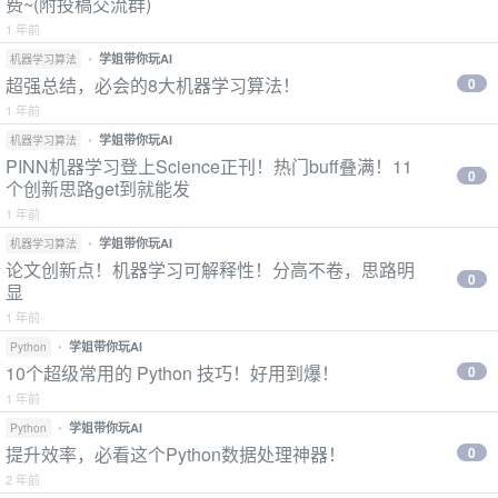
费~(附投稿交流群)
1 年前
•
学姐带你玩AI
机器学习算法
超强总结，必会的8大机器学习算法！
0
1 年前
•
学姐带你玩AI
机器学习算法
PINN机器学习登上Science正刊！热门buff叠满！11
0
个创新思路get到就能发
1 年前
•
学姐带你玩AI
机器学习算法
论文创新点！机器学习可解释性！分高不卷，思路明
0
显
1 年前
•
学姐带你玩AI
Python
10个超级常用的 Python 技巧！好用到爆！
0
1 年前
•
学姐带你玩AI
Python
提升效率，必看这个Python数据处理神器！
0
2 年前