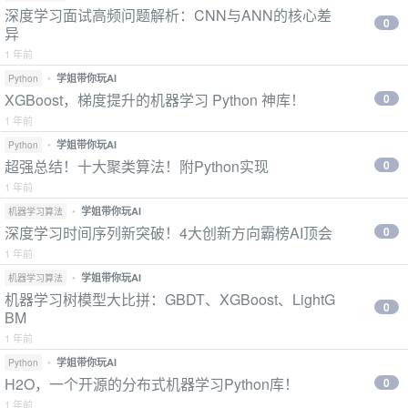
深度学习面试高频问题解析：CNN与ANN的核心差
0
异
1 年前
•
学姐带你玩AI
Python
XGBoost，梯度提升的机器学习 Python 神库！
0
1 年前
•
学姐带你玩AI
Python
超强总结！十大聚类算法！附Python实现
0
1 年前
•
学姐带你玩AI
机器学习算法
深度学习时间序列新突破！4大创新方向霸榜AI顶会
0
1 年前
•
学姐带你玩AI
机器学习算法
机器学习树模型大比拼：GBDT、XGBoost、LightG
0
BM
1 年前
•
学姐带你玩AI
Python
H2O，一个开源的分布式机器学习Python库！
0
1 年前