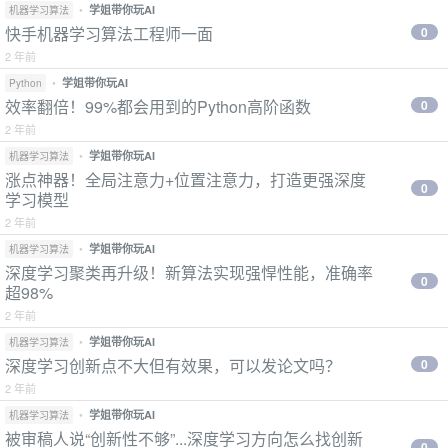
•
学姐带你玩AI
机器学习算法
快手机器学习算法工程师一面
0
2 年前
•
学姐带你玩AI
Python
效率翻倍！99%都会用到的Python高阶函数
0
2 年前
•
学姐带你玩AI
机器学习算法
涨点神器！全局注意力+位置注意力，打造更强深度
0
学习模型
2 年前
•
学姐带你玩AI
机器学习算法
深度学习聚类再升级！新算法实现强悍性能，准确率
0
超98%
2 年前
•
学姐带你玩AI
机器学习算法
深度学习创新点不大但有效果，可以发论文吗？
0
2 年前
•
学姐带你玩AI
机器学习算法
被审稿人说“创新性不够”...深度学习方向怎么找创新
0