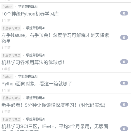
•
学姐带你玩AI
Python
10个神级Python机器学习库！
0
1 年前
•
学姐带你玩AI
机器学习算法
左手Nature，右手顶会！深度学习可解释才是天降紫
0
微星！
1 年前
•
学姐带你玩AI
机器学习算法
机器学习各常用算法的优缺点！
0
1 年前
•
学姐带你玩AI
Python
Python面向对象，看这一篇就够了
0
1 年前
•
学姐带你玩AI
机器学习算法
新手必看！5分钟让你读懂深度学习！(附代码实现)
0
1 年前
•
学姐带你玩AI
机器学习算法
机器学习SCI三区，IF=4+，平均2个月录用，无版面
0