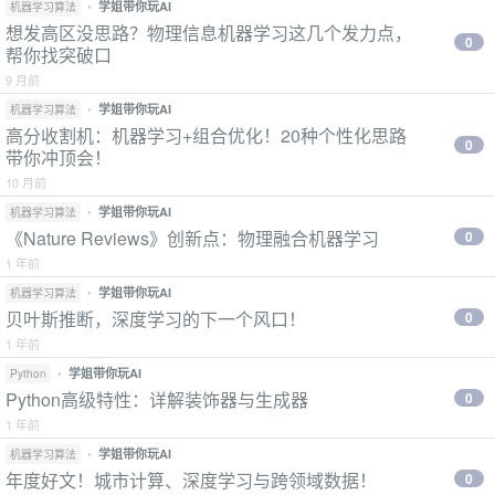
•
学姐带你玩AI
机器学习算法
想发高区没思路？物理信息机器学习这几个发力点，
0
帮你找突破口
9 月前
•
学姐带你玩AI
机器学习算法
高分收割机：机器学习+组合优化！20种个性化思路
0
带你冲顶会！
10 月前
•
学姐带你玩AI
机器学习算法
《Nature Reviews》创新点：物理融合机器学习
0
1 年前
•
学姐带你玩AI
机器学习算法
贝叶斯推断，深度学习的下一个风口！
0
1 年前
•
学姐带你玩AI
Python
Python高级特性：详解装饰器与生成器
0
1 年前
•
学姐带你玩AI
机器学习算法
年度好文！城市计算、深度学习与跨领域数据！
0