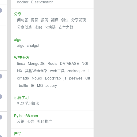
docker
Elasticsearch
分享
问与答
闲聊
招聘
翻译
创业
分享发现
分享创造
求职
区块链
支付之战
aigc
aigc
chatgpt
WEB开发
linux
MongoDB
Redis
DATABASE
NGI
NX
其他Web框架
web工具
zookeeper
t
ornado
NoSql
Bootstrap
js
peewee
Git
bottle
IE
MQ
Jquery
机器学习
机器学习算法
Python88.com
反馈
公告
社区推广
产品