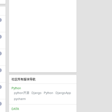
社区所有版块导航
Python
python开源
Django
Python
DjangoApp
pycharm
DATA