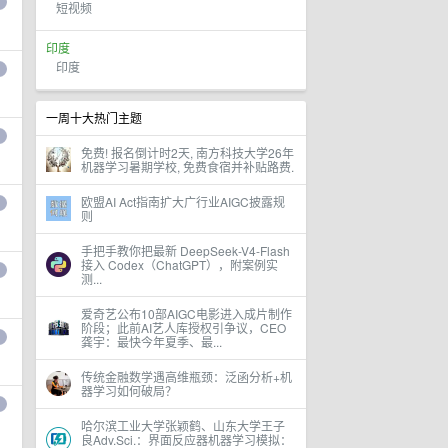
短视频
印度
印度
一周十大热门主题
免费! 报名倒计时2天, 南方科技大学26年
机器学习暑期学校, 免费食宿并补贴路费.
欧盟AI Act指南扩大广行业AIGC披露规
则
手把手教你把最新 DeepSeek-V4-Flash
接入 Codex（ChatGPT），附案例实
测...
爱奇艺公布10部AIGC电影进入成片制作
阶段；此前AI艺人库授权引争议，CEO
龚宇：最快今年夏季、最...
传统金融数学遇高维瓶颈：泛函分析+机
器学习如何破局？
哈尔滨工业大学张颖鹤、山东大学王子
良Adv.Sci.：界面反应器机器学习模拟：