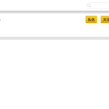
析
私信
关
•