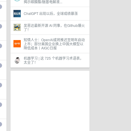
揭示碳酸酯/醚基电解液...
ChatGPT 出现以后，全球成绩暴涨
吴恩达最新开源 AI 同事，在Github爆火
了！
知情人士：OpenAI或将推迟至明年启动
上市；部分美国企业换上中国大模型以
降低成本丨AIGC日报
机器学习 | 这 725 个机器学习术语表，
太全了！