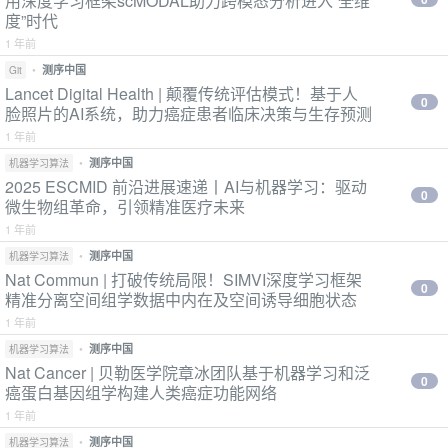
用深度学习框架scMODAL助力跨模态分析进入“全维
度”时代
1 年前
•
测序中国
Git
Lancet Digital Health | 颠覆传统评估模式！基于人
0
脸照片的AI系统，助力癌症患者临床决策与生存预测
1 年前
•
测序中国
机器学习算法
2025 ESCMID 前沿进展速递丨AI与机器学习：驱动
0
微生物组革命，引领精准医疗未来
1 年前
•
测序中国
机器学习算法
Nat Commun | 打破传统局限！SIMVI深度学习框架
0
精准分离空间组学数据中内在及空间诱导细胞状态
1 年前
•
测序中国
机器学习算法
Nat Cancer | 贝勒医学院章冰团队基于机器学习和泛
0
癌蛋白基因组学构建人类癌症功能网络
1 年前
•
测序中国
机器学习算法