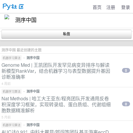
首页
注册
登录
测序中国
测序中国 最近创建的主题
•
测序中国
机器学习算法
Genome Med | 王凯团队开发罕见病变异排序与解读
新模型RankVar，结合机器学习与表型数据提升基因
0
诊断准确率
4 周前
•
测序中国
机器学习算法
Nat Methods | 哈工大王亚东/程亮团队开发通用反卷
积深度学习框架，实现转录组、蛋白质组、代谢组细
0
胞数据精准解析
5 月前
•
测序中国
机器学习算法
AUC达0.92！中科大瞿昆/郭闯等团队基于游离eccD