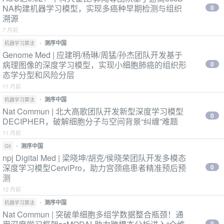
NA构建机器学习模型，实现多癌种早期检测与组织
0
溯源
7 月前
•
测序中国
机器学习算法
Genome Med | 应建明/杨琳/周猛/孙杰团队开发基于
病理图像的深度学习模型，实现小细胞肺癌的组织形
0
态学分型和风险分层
11 月前
•
测序中国
机器学习算法
Nat Commun | 北大高歌团队开发新型深度学习模型
0
DECIPHER，破解细胞分子与空间背景“纠缠”难题
11 月前
•
测序中国
Git
npj Digital Med | 梁晓坤/胡克/侯晓荣团队开发多模态
深度学习模型CerviPro，助力宫颈癌患者精准预后预
0
测
12 月前
•
测序中国
机器学习算法
Nat Commun | 突破单细胞多组学数据整合瓶颈！通
0