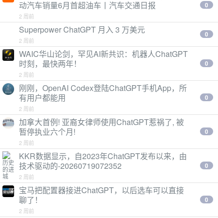
动汽车销量6月首超油车丨汽车交通日报
0
2 周前
Superpower ChatGPT 月入 3 万美元
0
2 周前
WAIC华山论剑，罕见AI新共识：机器人ChatGPT
时刻，最快两年！
0
2 周前
刚刚，OpenAI Codex登陆ChatGPT手机App，所
有用户都能用
0
2 周前
加拿大首例! 亚裔女律师使用ChatGPT惹祸了, 被
暂停执业六个月!
0
2 周前
KKR数据显示，自2023年ChatGPT发布以来，由
技术驱动的-20260719072352
0
2 周前
宝马把配置器接进ChatGPT，以后选车可以直接
聊了！
0
2 周前