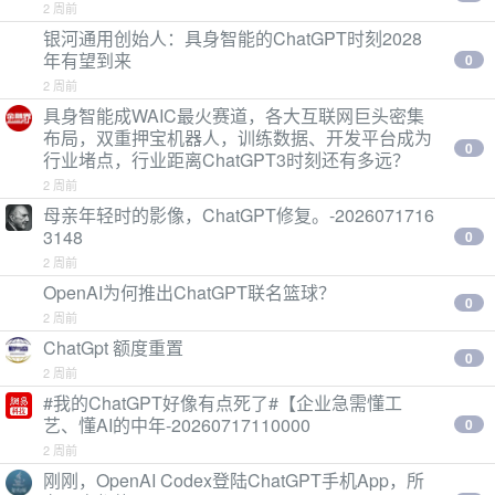
2 周前
银河通用创始人：具身智能的ChatGPT时刻2028
年有望到来
0
2 周前
具身智能成WAIC最火赛道，各大互联网巨头密集
布局，双重押宝机器人，训练数据、开发平台成为
0
行业堵点，行业距离ChatGPT3时刻还有多远？
2 周前
母亲年轻时的影像，ChatGPT修复。-2026071716
3148
0
2 周前
OpenAI为何推出ChatGPT联名篮球？
0
2 周前
ChatGpt 额度重置
0
2 周前
#我的ChatGPT好像有点死了#【企业急需懂工
艺、懂AI的中年-20260717110000
0
2 周前
刚刚，OpenAI Codex登陆ChatGPT手机App，所