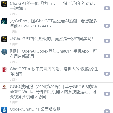
ChatGPT终于能「搜自己」！攒了近4年的对话，
一键翻出
0
2 周前
文/CxEric；图/ChatGPT最近看AI热潮，老想起多
年前-20260718174416
0
2 周前
帮ChatGPT补足短板的，竟然是一家中国黑马！
0
2 周前
刚刚，OpenAI Codex登陆ChatGPT手机App，所
有用户都能用
0
2 周前
ChatGPT30秒干完两周的活：培训人的“反脆弱”生
存指南
0
2 周前
CGI科技周报（2026第29周）| 基于GPT-5.6的Ch
atGPT Work、野外四足机器人的多技能运动、可
0
变视角多机器人协同
2 周前
Codex/ChatGPT 桌面版皮肤
0