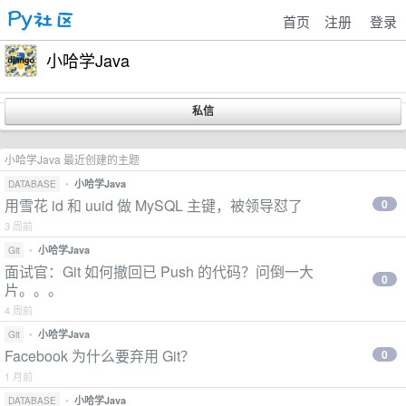
首页
注册
登录
小哈学Java
小哈学Java 最近创建的主题
•
小哈学Java
DATABASE
用雪花 id 和 uuid 做 MySQL 主键，被领导怼了
0
3 周前
•
小哈学Java
Git
面试官：Git 如何撤回已 Push 的代码？问倒一大
0
片。。。
4 周前
•
小哈学Java
Git
Facebook 为什么要弃用 Git？
0
1 月前
•
小哈学Java
DATABASE