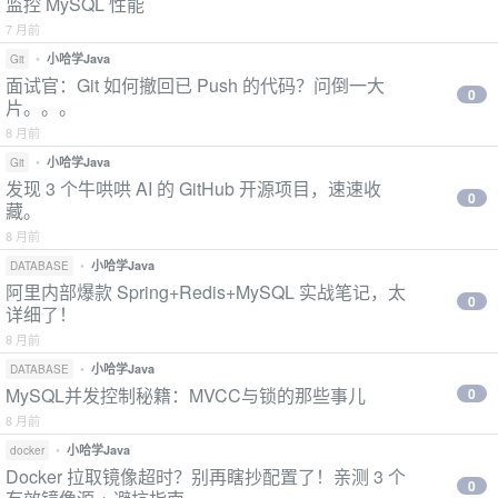
监控 MySQL 性能
7 月前
•
小哈学Java
Git
面试官：Git 如何撤回已 Push 的代码？问倒一大
0
片。。。
8 月前
•
小哈学Java
Git
发现 3 个牛哄哄 AI 的 GitHub 开源项目，速速收
0
藏。
8 月前
•
小哈学Java
DATABASE
阿里内部爆款 Spring+Redis+MySQL 实战笔记，太
0
详细了！
8 月前
•
小哈学Java
DATABASE
MySQL并发控制秘籍：MVCC与锁的那些事儿
0
8 月前
•
小哈学Java
docker
Docker 拉取镜像超时？别再瞎抄配置了！亲测 3 个
0