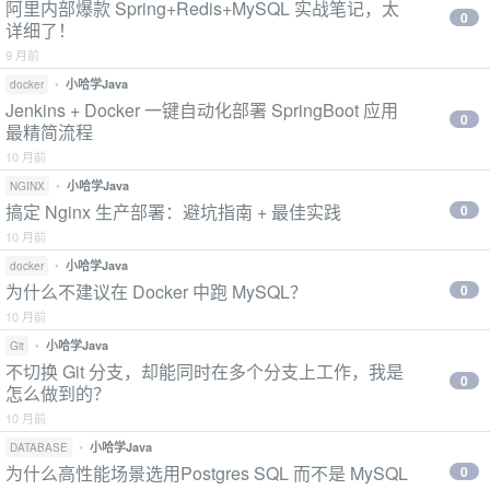
阿里内部爆款 Spring+Redis+MySQL 实战笔记，太
0
详细了！
9 月前
•
小哈学Java
docker
Jenkins + Docker 一键自动化部署 SpringBoot 应用
0
最精简流程
10 月前
•
小哈学Java
NGINX
搞定 Nginx 生产部署：避坑指南 + 最佳实践
0
10 月前
•
小哈学Java
docker
为什么不建议在 Docker 中跑 MySQL？
0
10 月前
•
小哈学Java
Git
不切换 Git 分支，却能同时在多个分支上工作，我是
0
怎么做到的？
10 月前
•
小哈学Java
DATABASE
为什么高性能场景选用Postgres SQL 而不是 MySQL
0