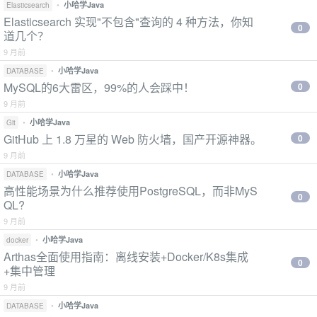
•
小哈学Java
Elasticsearch
Elasticsearch 实现"不包含"查询的 4 种方法，你知
0
道几个？
9 月前
•
小哈学Java
DATABASE
MySQL的6大雷区，99%的人会踩中！
0
9 月前
•
小哈学Java
Git
GitHub 上 1.8 万星的 Web 防火墙，国产开源神器。
0
9 月前
•
小哈学Java
DATABASE
高性能场景为什么推荐使用PostgreSQL，而非MyS
0
QL?
9 月前
•
小哈学Java
docker
Arthas全面使用指南：离线安装+Docker/K8s集成
0
+集中管理
9 月前
•
小哈学Java
DATABASE