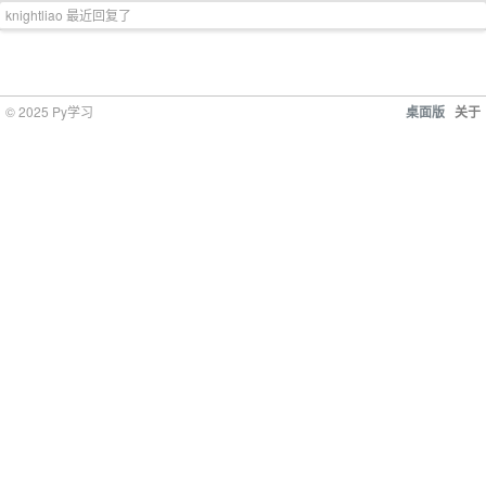
knightliao 最近回复了
© 2025 Py学习
桌面版
关于