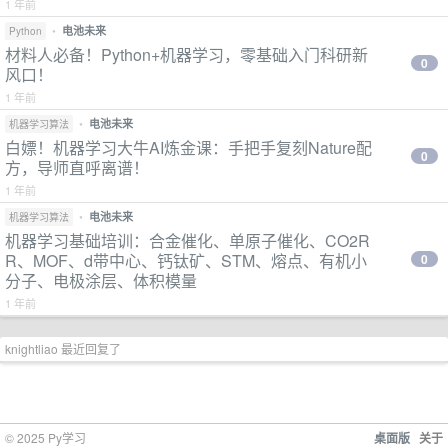
1 年前
•
电池未来
Python
材料人必备！Python+机器学习，零基础入门科研新
0
风口！
1 年前
•
电池未来
机器学习算法
白嫖！机器学习大牛AI炼金课：手把手复刻Nature配
0
方，导师直呼离谱！
1 年前
•
电池未来
机器学习算法
机器学习基础培训：合金催化、单原子催化、CO2R
R、MOF、d带中心、钙钛矿、STM、熔点、有机小
0
分子、电极涂层、体积模量
1 年前
knightliao 最近回复了
© 2025 Py学习
桌面版
关于