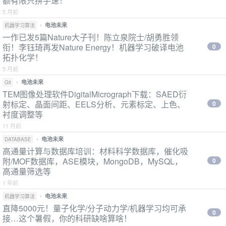
额有限只拼手速！
5 月前
•
电池未来
机器学习算法
一作已发5篇Nature大子刊！陈立泉院士/胡勇胜领
衔！李钰琦再发Nature Energy！机器学习破译电池
0
拓扑化学！
5 月前
•
电池未来
Git
TEM图像处理软件DigitalMicrograph下载：SAED衍
射标定、晶面间距、EELS分析、元素标定、上色、
0
衬度调整等
11 月前
•
电池未来
DATABASE
高通量计算与数据库培训：材料科学数据库，催化吸
附/MOF数据库，ASE模块，MongoDB，MySQL，
0
高通量筛选等
1 年前
•
电池未来
机器学习算法
直降5000元！量子化学/分子动力学/机器学习均可承
0
接…这个暑假，你的科研缺啥算啥！