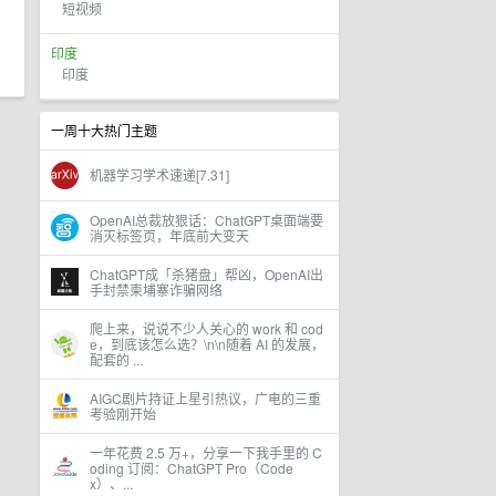
短视频
印度
印度
一周十大热门主题
机器学习学术速递[7.31]
OpenAI总裁放狠话：ChatGPT桌面端要
消灭标签页，年底前大变天
ChatGPT成「杀猪盘」帮凶，OpenAI出
手封禁柬埔寨诈骗网络
爬上来，说说不少人关心的 work 和 cod
e，到底该怎么选？\n\n随着 AI 的发展，
配套的 ...
AIGC剧片持证上星引热议，广电的三重
考验刚开始
一年花费 2.5 万+，分享一下我手里的 C
oding 订阅：ChatGPT Pro（Code
x）、...