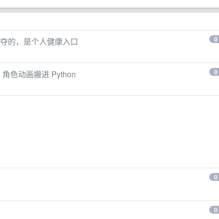
0
真正想争夺的，是个人健康入口
0
AI 角色动画搬进 Python
0
0