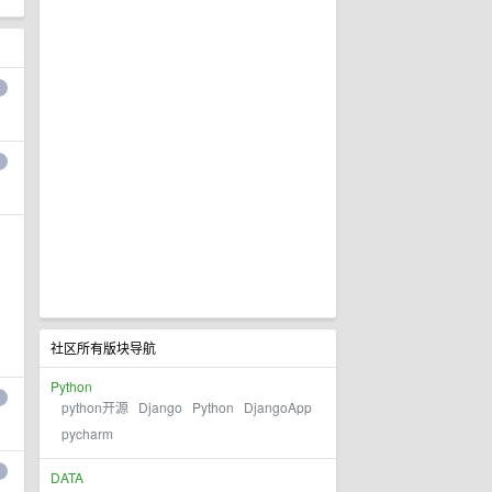
社区所有版块导航
Python
python开源
Django
Python
DjangoApp
pycharm
DATA