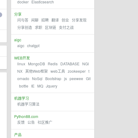
docker
Elasticsearch
分享
问与答
闲聊
招聘
翻译
创业
分享发现
分享创造
求职
区块链
支付之战
aigc
aigc
chatgpt
WEB开发
linux
MongoDB
Redis
DATABASE
NGI
NX
其他Web框架
web工具
zookeeper
t
ornado
NoSql
Bootstrap
js
peewee
Git
bottle
IE
MQ
Jquery
机器学习
机器学习算法
Python88.com
反馈
公告
社区推广
产品