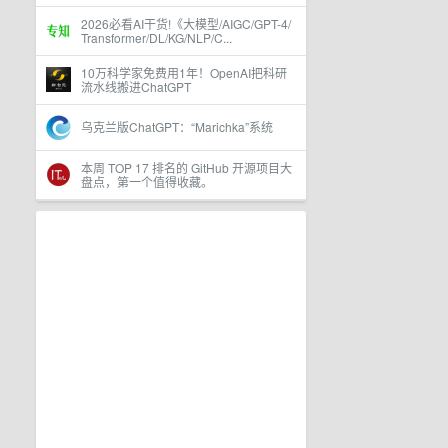
2026必看AI干货!《大模型/AIGC/GPT-4/
Transformer/DL/KG/NLP/C...
10万科学家免费用1年！OpenAI把科研
流水线搬进ChatGPT
乌克兰版ChatGPT：“Marichka”系统
本周 TOP 17 排名的 GitHub 开源项目大
盘点，第一个值得收藏。