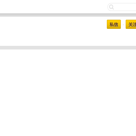
私信
关
•