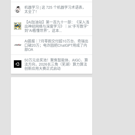
机器学习 | 这 725 个机器学习术语表，
太全了！
【AI加油站】第一百九十一部：《深入浅
出神经网络与深度学习》｜从“手写数字”
到“AI看懂世界”，这本...
AI晨报｜7月零跑交付超10万台、奇瑞出
口破20万；电诈园把ChatGPT用成了内
部OA
50万元总奖池！聚焦智能体、AIGC、算
法方向，2026长三角（芜湖）算力算法
创新应用大赛正式启动