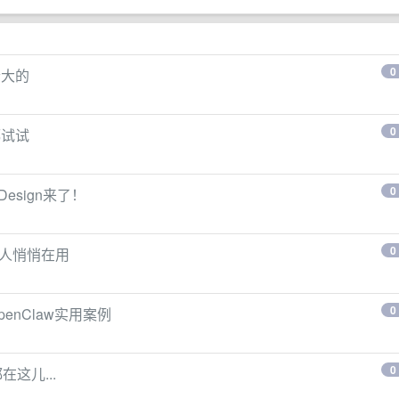
0
个大的
0
都试试
0
 Design来了！
0
万人悄悄在用
0
enClaw实用案例
0
这儿...