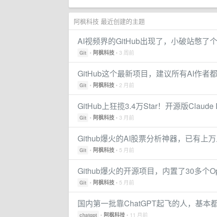
阿枫科技 最近创建的主题
AI视频界的GitHub出现了，小破站憋了
•
• 3 周前
阿枫科技
Git
GitHub这个最新项目，建议所有AI作者
•
• 2 月前
阿枫科技
Git
GitHub上狂揽3.4万Star！开源版Claude
•
• 3 月前
阿枫科技
Git
Github爆火的AI股票分析神器，已有上
•
• 5 月前
阿枫科技
Git
Github爆火的开源项目，内置了30多个Op
•
• 5 月前
阿枫科技
Git
国内第一批靠ChatGPT起飞的人，基本都在
•
• 11 月前
阿枫科技
chatgpt