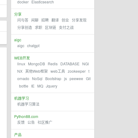
docker
Elasticsearch
分享
问与答
闲聊
招聘
翻译
创业
分享发现
分享创造
求职
区块链
支付之战
aigc
aigc
chatgpt
WEB开发
linux
MongoDB
Redis
DATABASE
NGI
NX
其他Web框架
web工具
zookeeper
t
ornado
NoSql
Bootstrap
js
peewee
Git
bottle
IE
MQ
Jquery
机器学习
机器学习算法
Python88.com
反馈
公告
社区推广
产品