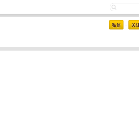
私信
关
•