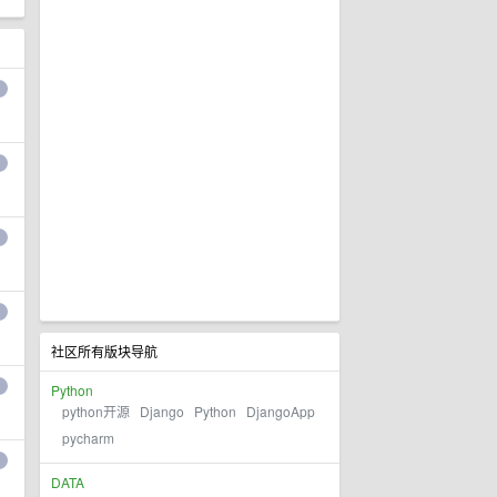
社区所有版块导航
Python
python开源
Django
Python
DjangoApp
pycharm
DATA